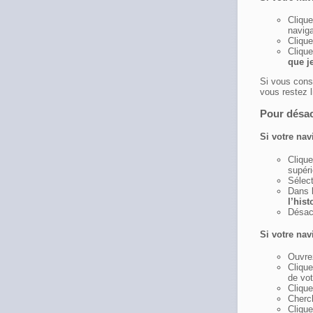
Cliqu
naviga
Clique
Cliqu
que je
Si vous consu
vous restez l
Pour désac
Si votre nav
Clique
supéri
Sélect
Dans 
l’hist
Désac
Si votre nav
Ouvre
Clique
de vot
Cliqu
Cherc
Clique