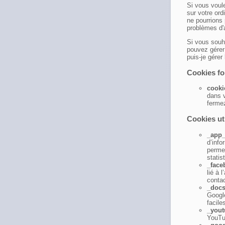
Si vous voul
sur votre ord
ne pourrions 
problèmes d'
Si vous souh
pouvez gérer
puis-je gérer
Cookies fon
cooki
dans v
fermez
Cookies uti
_app_
d’info
permet
statis
_fac
lié à 
contac
_docs
Google
faciles
_you
YouTu