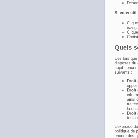
Désact
Si vous util
Cliqu
naviga
Clique
Choisi
Quels s
Dès lors que
disposez du d
sujet concer
suivants :
Droit
oppos
Droit
inform
ainsi 
traité
la du
Droit
toujo
L’exercice d
politique de 
encore des q