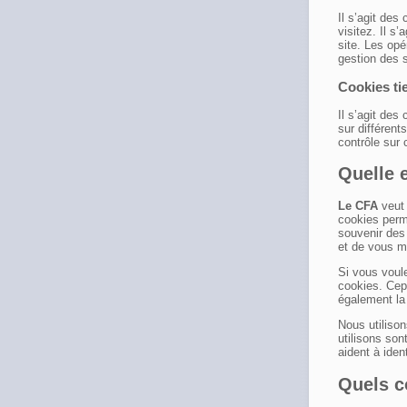
Il s’agit des
visitez. Il s
site. Les opé
gestion des 
Cookies ti
Il s’agit des
sur différent
contrôle sur 
Quelle e
Le CFA
veut 
cookies perme
souvenir des 
et de vous mo
Si vous voul
cookies. Cep
également la
Nous utilison
utilisons son
aident à iden
Quels c