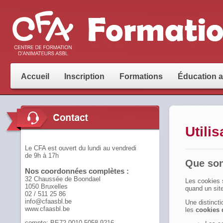
Accueil
Inscription
Formations
Éducation 
Utili
Le CFA est ouvert du lundi au vendredi
de 9h à 17h
Que son
Nos coordonnées complètes :
32 Chaussée de Boondael
Les cookies s
1050 Bruxelles
quand un site
02 / 511 25 86
info@cfaasbl.be
Une distincti
www.cfaasbl.be
les
cookies 
compte: BE72-0010-5058-9216