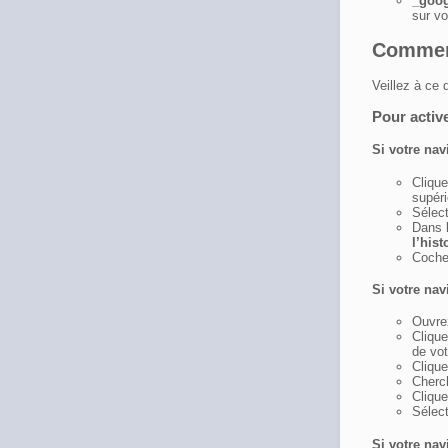
_goo
sur vo
Comment
Veillez à ce 
Pour activ
Si votre nav
Clique
supéri
Sélect
Dans 
l’hist
Coch
Si votre nav
Ouvre
Clique
de vot
Cliqu
Cherc
Clique
Sélect
Si votre nav